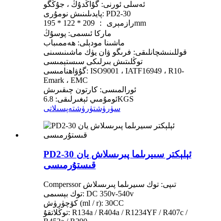
ئەسلى ئورنى: گۇاڭدۇڭ ، جۇڭگو
پايدىلىنىش نومۇرى: PD2-30
رازمېرى ： 209 * 122 * 195mm
ماركا ئىسمى: پوسۇڭ
ماشىنا مودېلى: ھەممىباب
قوللىنىشچانلىقى: فرىگو ۋان يۈك ماشىنىسىنى
توڭلىتىش بىرلىكى سىستېمىسى
گۇۋاھنامىسى: ISO9001 ، IATF16949 ، R10-
Emark ، EMC
ئورالمىسى: كارتون چىقىرىش
ئومۇمىي ئېغىرلىقى: 6.8KGS
سۈرۈشتۈرۈش
تەپسىلاتى
PD2-30 ئېلېكتر سىيرىلما پىرىسلاش يان
قىستۇرمىسى
Comperssor تىپى: توك سىيرىلما پىرىسلاش
توك بېسىمى: DC 350v-540v
كۆچۈرۈش (ml / r): 30CC
توڭلاتقۇ: R134a / R404a / R1234YF / R407c /