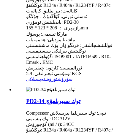
توڭلاتقۇ: R134a / R404a / R1234YF / R407c
كاپالەت: بىر يىللىق كاپالەت
ئەسلى ئورنى: گۇاڭدۇڭ ، جۇڭگو
پايدىلىنىش نومۇرى: PD2-30
رازمېرى ： 208 * 123 * 155mm
ماركا ئىسمى: پوسۇڭ
ماشىنا مودېلى: ھەممىباب
قوللىنىشچانلىقى: فرىگو ۋان يۈك ماشىنىسىنى
توڭلىتىش بىرلىكى سىستېمىسى
گۇۋاھنامىسى: ISO9001 ، IATF16949 ، R10-
Emark ، EMC
ئورالمىسى: كارتون چىقىرىش
ئومۇمىي ئېغىرلىقى: 5.9 KGS
سۈرۈشتۈرۈش
تەپسىلاتى
PD2-34 توك سىيرىلغۇچ
Comperssor تىپى: توك سىيرىلما پىرىسلاش
توك بېسىمى: DC 312V
كۆچۈرۈش (ml / r): 34CC
توڭلاتقۇ: R134a / R404a / R1234YF / R407c /