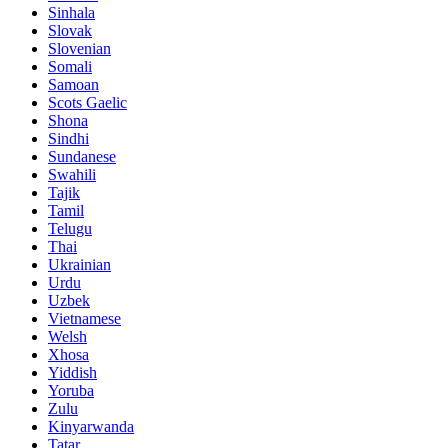
Sinhala
Slovak
Slovenian
Somali
Samoan
Scots Gaelic
Shona
Sindhi
Sundanese
Swahili
Tajik
Tamil
Telugu
Thai
Ukrainian
Urdu
Uzbek
Vietnamese
Welsh
Xhosa
Yiddish
Yoruba
Zulu
Kinyarwanda
Tatar