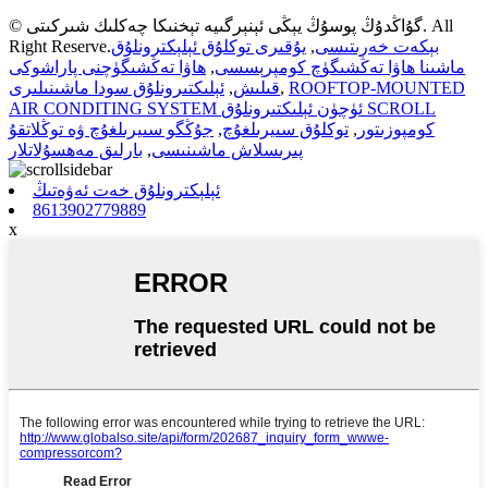
© گۇاڭدۇڭ پوسۇڭ يېڭى ئېنېرگىيە تېخنىكا چەكلىك شىركىتى. All
بېكەت خەرىتىسى
,
يۇقىرى توكلۇق ئېلېكترونلۇق
Right Reserve.
ماشىنا ھاۋا تەڭشىگۈچ كومپرېسسى
,
ھاۋا تەڭشىگۈچنى پاراشوكى
ROOFTOP-MOUNTED
,
قىلىش
,
ئېلىكتىرونلۇق سودا ماشىنىلىرى
AIR CONDITING SYSTEM ئۈچۈن ئېلىكتىرونلۇق SCROLL
كومپوزىتور
,
توكلۇق سىيرىلغۇچ
,
جۇڭگو سىيرىلغۇچ ۋە توڭلاتقۇ
پىرىسلاش ماشىنىسى
,
بارلىق مەھسۇلاتلار
ئېلېكترونلۇق خەت ئەۋەتىڭ
8613902779889
x