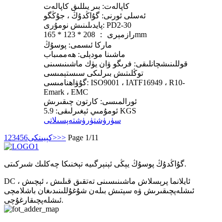
كاپالەت: بىر يىللىق كاپالەت
ئەسلى ئورنى: گۇاڭدۇڭ ، جۇڭگو
پايدىلىنىش نومۇرى: PD2-30
رازمېرى ： 208 * 123 * 165mm
ماركا ئىسمى: پوسۇڭ
ماشىنا مودېلى: ھەممىباب
قوللىنىشچانلىقى: فرىگو ۋان يۈك ماشىنىسىنى
توڭلىتىش بىرلىكى سىستېمىسى
گۇۋاھنامىسى: ISO9001 ، IATF16949 ، R10-
Emark ، EMC
ئورالمىسى: كارتون چىقىرىش
ئومۇمىي ئېغىرلىقى: 5.9 KGS
سۈرۈشتۈرۈش
تەپسىلاتى
Page 1/11
>>
كېيىنكى>
6
5
4
3
2
1
گۇاڭدۇڭ پوسۇڭ يېڭى ئېنېرگىيە تېخنىكا چەكلىك شىركىتى.
DC ئايلانما پرېسلاش ماشىنىسىنى تەتقىق قىلىش ، ئېچىش ،
ئىشلەپچىقىرىش ۋە سېتىش بىلەن شۇغۇللىنىدىغان باشلامچى
ئىشلەپچىقارغۇچى.