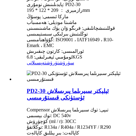
پايدىلىنىش نومۇرى: PD2-30
رازمېرى ： 209 * 122 * 195mm
ماركا ئىسمى: پوسۇڭ
ماشىنا مودېلى: ھەممىباب
قوللىنىشچانلىقى: فرىگو ۋان يۈك ماشىنىسىنى
توڭلىتىش بىرلىكى سىستېمىسى
گۇۋاھنامىسى: ISO9001 ، IATF16949 ، R10-
Emark ، EMC
ئورالمىسى: كارتون چىقىرىش
ئومۇمىي ئېغىرلىقى: 6.8KGS
سۈرۈشتۈرۈش
تەپسىلاتى
PD2-30 ئېلېكتر سىيرىلما پىرىسلاش
ئۈستۈنكى قىستۇرمىسى
Comperssor تىپى: توك سىيرىلما پىرىسلاش
توك بېسىمى: DC 540v
كۆچۈرۈش (ml / r): 30CC
توڭلاتقۇ: R134a / R404a / R1234YF / R290
كاپالەت: بىر يىللىق كاپالەت