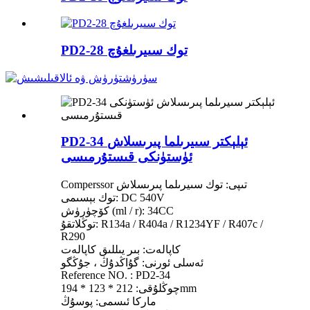
PD2-28 توك سىيرىلغۇچ
PD2-34 ئېلېكتر سىيرىلما پىرىسلاش
ئۈستۈنكى قىستۇرمىسى
Comperssor تىپى: توك سىيرىلما پىرىسلاش
توك بېسىمى: DC 540V
كۆچۈرۈش (ml / r): 34CC
توڭلاتقۇ: R134a / R404a / R1234YF / R407c /
R290
كاپالەت: بىر يىللىق كاپالەت
ئەسلى ئورنى: گۇاڭدۇڭ ، جۇڭگو
Reference NO. : PD2-34
چوڭلۇقى: 212 * 123 * 194mm
ماركا ئىسمى: پوسۇڭ