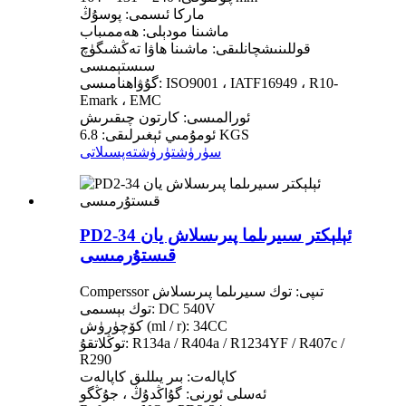
ماركا ئىسمى: پوسۇڭ
ماشىنا مودېلى: ھەممىباب
قوللىنىشچانلىقى: ماشىنا ھاۋا تەڭشىگۈچ
سىستېمىسى
گۇۋاھنامىسى: ISO9001 ، IATF16949 ، R10-
Emark ، EMC
ئورالمىسى: كارتون چىقىرىش
ئومۇمىي ئېغىرلىقى: 6.8 KGS
سۈرۈشتۈرۈش
تەپسىلاتى
PD2-34 ئېلېكتر سىيرىلما پىرىسلاش يان
قىستۇرمىسى
Comperssor تىپى: توك سىيرىلما پىرىسلاش
توك بېسىمى: DC 540V
كۆچۈرۈش (ml / r): 34CC
توڭلاتقۇ: R134a / R404a / R1234YF / R407c /
R290
كاپالەت: بىر يىللىق كاپالەت
ئەسلى ئورنى: گۇاڭدۇڭ ، جۇڭگو