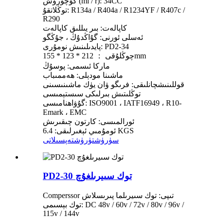
كۆچۈرۈش (ml / r): 34CC
توڭلاتقۇ: R134a / R404a / R1234YF / R407c /
R290
كاپالەت: بىر يىللىق كاپالەت
ئەسلى ئورنى: گۇاڭدۇڭ ، جۇڭگو
پايدىلىنىش نومۇرى: PD2-34
چوڭلۇقى ： 212 * 123 * 155mm
ماركا ئىسمى: پوسۇڭ
ماشىنا مودېلى: ھەممىباب
قوللىنىشچانلىقى: فرىگو ۋان يۈك ماشىنىسىنى
توڭلىتىش بىرلىكى سىستېمىسى
گۇۋاھنامىسى: ISO9001 ، IATF16949 ، R10-
Emark ، EMC
ئورالمىسى: كارتون چىقىرىش
ئومۇمىي ئېغىرلىقى: 6.4 KGS
سۈرۈشتۈرۈش
تەپسىلاتى
PD2-30 توك سىيرىلغۇچ
Comperssor تىپى: توك سىيرىلما پىرىسلاش
توك بېسىمى: DC 48v / 60v / 72v / 80v / 96v /
115v / 144v