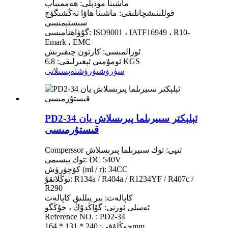
ماشىنا مودېلى: ھەممىباب
قوللىنىشچانلىقى: ماشىنا ھاۋا تەڭشىگۈچ
سىستېمىسى
گۇۋاھنامىسى: ISO9001 ، IATF16949 ، R10-
Emark ، EMC
ئورالمىسى: كارتون چىقىرىش
ئومۇمىي ئېغىرلىقى: 6.8 KGS
سۈرۈشتۈرۈش
تەپسىلاتى
PD2-34 ئېلېكتر سىيرىلما پىرىسلاش يان
قىستۇرمىسى
Comperssor تىپى: توك سىيرىلما پىرىسلاش
توك بېسىمى: DC 540V
كۆچۈرۈش (ml / r): 34CC
توڭلاتقۇ: R134a / R404a / R1234YF / R407c /
R290
كاپالەت: بىر يىللىق كاپالەت
ئەسلى ئورنى: گۇاڭدۇڭ ، جۇڭگو
Reference NO. : PD2-34
چوڭلۇقى: 240 * 131 * 164mm