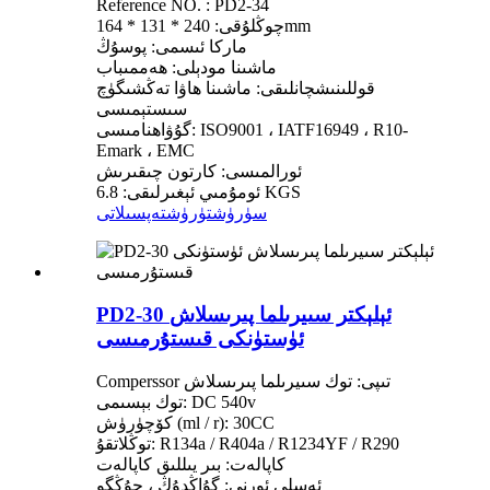
Reference NO. : PD2-34
چوڭلۇقى: 240 * 131 * 164mm
ماركا ئىسمى: پوسۇڭ
ماشىنا مودېلى: ھەممىباب
قوللىنىشچانلىقى: ماشىنا ھاۋا تەڭشىگۈچ
سىستېمىسى
گۇۋاھنامىسى: ISO9001 ، IATF16949 ، R10-
Emark ، EMC
ئورالمىسى: كارتون چىقىرىش
ئومۇمىي ئېغىرلىقى: 6.8 KGS
سۈرۈشتۈرۈش
تەپسىلاتى
PD2-30 ئېلېكتر سىيرىلما پىرىسلاش
ئۈستۈنكى قىستۇرمىسى
Comperssor تىپى: توك سىيرىلما پىرىسلاش
توك بېسىمى: DC 540v
كۆچۈرۈش (ml / r): 30CC
توڭلاتقۇ: R134a / R404a / R1234YF / R290
كاپالەت: بىر يىللىق كاپالەت
ئەسلى ئورنى: گۇاڭدۇڭ ، جۇڭگو