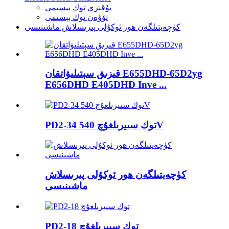
يۇقىرى توك بېسىمى
تۆۋەن توك بېسىمى
كۈچەيتىلگەن ھور ئوكۇلى پىرىسلاش ماشىنىسى
قىزىق سېتىلىۋاتقان E655DHD-65D2yg
E656DHD E405DHD Inve ...
PD2-34 توك سىيرىلغۇچ 540V
كۈچەيتىلگەن ھور ئوكۇلى پىرىسلاش
ماشىنىسى
PD2-18 توك سىيرىلغۇچ