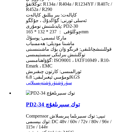
توڭلاتقۇ: R134a / R404a / R1234YF / R407c /
R452a / R290
كاپالەت: بىر يىللىق كاپالەت
ئەسلى ئورنى: گۇاڭدۇڭ ، جۇڭگو
پايدىلىنىش نومۇرى: PD2-30
چوڭلۇقى ： 237 * 132 * 165mm
ماركا ئىسمى: پوسۇڭ
ماشىنا مودېلى: ھەممىباب
قوللىنىشچانلىقى: فرىگو ۋان يۈك ماشىنىسىنى
توڭلىتىش بىرلىكى سىستېمىسى
گۇۋاھنامىسى: ISO9001 ، IATF16949 ، R10-
Emark ، EMC
ئورالمىسى: كارتون چىقىرىش
ئومۇمىي ئېغىرلىقى: 6.8KGS
سۈرۈشتۈرۈش
تەپسىلاتى
PD2-34 توك سىيرىلغۇچ
Comperssor تىپى: توك سىيرىلما پىرىسلاش
توك بېسىمى: DC 48v / 60v / 72v / 80v / 96v /
115v / 144v