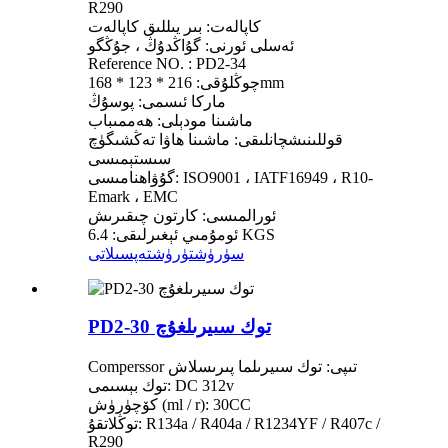
R290
كاپالەت: بىر يىللىق كاپالەت
ئەسلى ئورنى: گۇاڭدۇڭ ، جۇڭگو
Reference NO. : PD2-34
چوڭلۇقى: 216 * 123 * 168mm
ماركا ئىسمى: پوسۇڭ
ماشىنا مودېلى: ھەممىباب
قوللىنىشچانلىقى: ماشىنا ھاۋا تەڭشىگۈچ
سىستېمىسى
گۇۋاھنامىسى: ISO9001 ، IATF16949 ، R10-
Emark ، EMC
ئورالمىسى: كارتون چىقىرىش
ئومۇمىي ئېغىرلىقى: 6.4 KGS
سۈرۈشتۈرۈش
تەپسىلاتى
PD2-30 توك سىيرىلغۇچ
Comperssor تىپى: توك سىيرىلما پىرىسلاش
توك بېسىمى: DC 312v
كۆچۈرۈش (ml / r): 30CC
توڭلاتقۇ: R134a / R404a / R1234YF / R407c /
R290