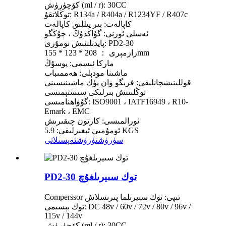
كۆچۈرۈش (ml / r): 30CC
توڭلاتقۇ: R134a / R404a / R1234YF / R407c
كاپالەت: بىر يىللىق كاپالەت
ئەسلى ئورنى: گۇاڭدۇڭ ، جۇڭگو
پايدىلىنىش نومۇرى: PD2-30
رازمېرى ： 208 * 123 * 155mm
ماركا ئىسمى: پوسۇڭ
ماشىنا مودېلى: ھەممىباب
قوللىنىشچانلىقى: فرىگو ۋان يۈك ماشىنىسىنى
توڭلىتىش بىرلىكى سىستېمىسى
گۇۋاھنامىسى: ISO9001 ، IATF16949 ، R10-
Emark ، EMC
ئورالمىسى: كارتون چىقىرىش
ئومۇمىي ئېغىرلىقى: 5.9 KGS
سۈرۈشتۈرۈش
تەپسىلاتى
PD2-30 توك سىيرىلغۇچ
Comperssor تىپى: توك سىيرىلما پىرىسلاش
توك بېسىمى: DC 48v / 60v / 72v / 80v / 96v /
115v / 144v
كۆچۈرۈش (ml / r): 30CC