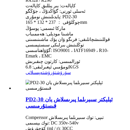
R452a / R290
كاپالەت: بىر يىللىق كاپالەت
ئەسلى ئورنى: گۇاڭدۇڭ ، جۇڭگو
پايدىلىنىش نومۇرى: PD2-30
چوڭلۇقى ： 237 * 132 * 165mm
ماركا ئىسمى: پوسۇڭ
ماشىنا مودېلى: ھەممىباب
قوللىنىشچانلىقى: فرىگو ۋان يۈك ماشىنىسىنى
توڭلىتىش بىرلىكى سىستېمىسى
گۇۋاھنامىسى: ISO9001 ، IATF16949 ، R10-
Emark ، EMC
ئورالمىسى: كارتون چىقىرىش
ئومۇمىي ئېغىرلىقى: 6.8KGS
سۈرۈشتۈرۈش
تەپسىلاتى
PD2-30 ئېلېكتر سىيرىلما پىرىسلاش يان
قىستۇرمىسى
Comperssor تىپى: توك سىيرىلما پىرىسلاش
توك بېسىمى: DC 350v-540v
كۆچۈرۈش (ml / r): 30CC