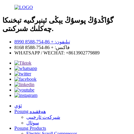
گۇاڭدۇڭ پوسۇڭ يېڭى ئېنېرگىيە تېخنىكا
چەكلىك شىركىتى.
تېلېفون: + 86-754-8588 8990
فاكىس: + 86-754-8588 8168
WHATSAPP / WECHAT: +8613902779889
ئۆي
Posung ھەققىدە
شىركەت ئارخىپى
سوئال
Posung Products
Electric Scroll Compressor