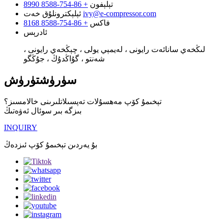
تېلېفون
+ 86-754-8588 8990
ivy@e-compressor.com
ئېلېكترونلۇق خەت
فاكس
+ 86-754-8588 8168
ئادرېس
لىڭخەي سانائەت رايونى ، لەيمېي يولى ، چېڭخەي رايونى ،
شەنتو ، گۇاڭدۇڭ ، جۇڭگو
سۈرۈشتۈرۈش
تېخىمۇ كۆپ مەھسۇلات تەپسىلاتلىرىنى خالامسىز؟
بىزگە بىر سوئال ئەۋەتىڭ
INQUIRY
بۇ يەردىن تېخىمۇ كۆپ ئىزدەڭ