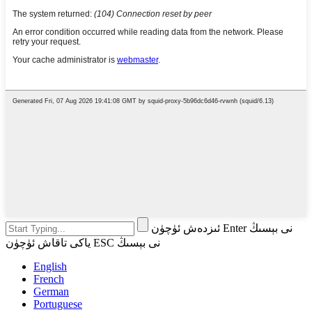
ئىزدەش ئۈچۈن Enter نى بېسىڭ
ياكى تاقاش ئۈچۈن ESC نى بېسىڭ
English
French
German
Portuguese