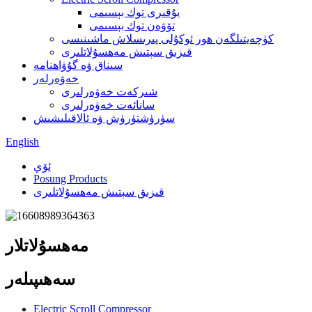
يۇقىرى توك بېسىمى
تۆۋەن توك بېسىمى
كۈچەيتىلگەن ھور ئوكۇلى پىرىسلاش ماشىنىسى
قىزىق سېتىش مەھسۇلاتلىرى
سىناق ۋە گۇۋاھنامە
خەۋەرلەر
شىركەت خەۋەرلىرى
سانائەت خەۋەرلىرى
سۈرۈشتۈرۈش ۋە ئالاقىلىشىش
English
ئۆي
Posung Products
قىزىق سېتىش مەھسۇلاتلىرى
مەھسۇلاتلار
سەھىپىلەر
Electric Scroll Compressor