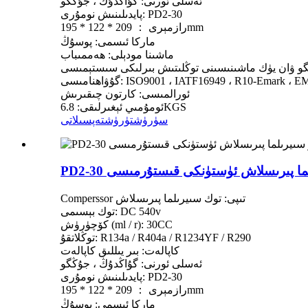
ئەسلى ئورنى: گۇاڭدۇڭ ، جۇڭگو
پايدىلىنىش نومۇرى: PD2-30
رازمېرى ： 209 * 122 * 195mm
ماركا ئىسمى: پوسۇڭ
ماشىنا مودېلى: ھەممىباب
ىگو ۋان يۈك ماشىنىسىنى توڭلىتىش بىرلىكى سىستېمىسى
اھنامىسى: ISO9001 ، IATF16949 ، R10-Emark ، EMC
ئورالمىسى: كارتون چىقىرىش
ئومۇمىي ئېغىرلىقى: 6.8KGS
سۈرۈشتۈرۈش
تەپسىلاتى
 سىيرىلما پىرىسلاش ئۈستۈنكى قىستۇرمىسى
Comperssor تىپى: توك سىيرىلما پىرىسلاش
توك بېسىمى: DC 540v
كۆچۈرۈش (ml / r): 30CC
توڭلاتقۇ: R134a / R404a / R1234YF / R290
كاپالەت: بىر يىللىق كاپالەت
ئەسلى ئورنى: گۇاڭدۇڭ ، جۇڭگو
پايدىلىنىش نومۇرى: PD2-30
رازمېرى ： 209 * 122 * 195mm
ماركا ئىسمى: پوسۇڭ