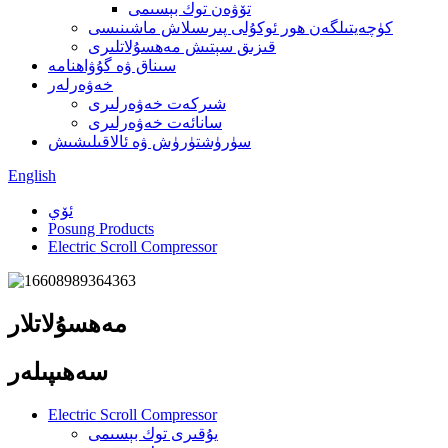
تۆۋەن توك بېسىمى
كۈچەيتىلگەن ھور ئوكۇلى پىرىسلاش ماشىنىسى
قىزىق سېتىش مەھسۇلاتلىرى
سىناق ۋە گۇۋاھنامە
خەۋەرلەر
شىركەت خەۋەرلىرى
سانائەت خەۋەرلىرى
سۈرۈشتۈرۈش ۋە ئالاقىلىشىش
English
ئۆي
Posung Products
Electric Scroll Compressor
مەھسۇلاتلار
سەھىپىلەر
Electric Scroll Compressor
يۇقىرى توك بېسىمى