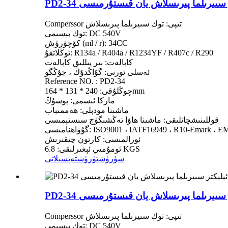
ئېلېكتر سىيرىلما پىرىسلاش يان قىستۇرمىسى
Comperssor تىپى: توك سىيرىلما پىرىسلاش
توك بېسىمى: DC 540V
كۆچۈرۈش (ml / r): 34CC
توڭلاتقۇ: R134a / R404a / R1234YF / R407c / R290
كاپالەت: بىر يىللىق كاپالەت
ئەسلى ئورنى: گۇاڭدۇڭ ، جۇڭگو
Reference NO. : PD2-34
چوڭلۇقى: 240 * 131 * 164mm
ماركا ئىسمى: پوسۇڭ
ماشىنا مودېلى: ھەممىباب
قوللىنىشچانلىقى: ماشىنا ھاۋا تەڭشىگۈچ سىستېمىسى
اھنامىسى: ISO9001 ، IATF16949 ، R10-Emark ، EMC
ئورالمىسى: كارتون چىقىرىش
ئومۇمىي ئېغىرلىقى: 6.8 KGS
سۈرۈشتۈرۈش
تەپسىلاتى
ئېلېكتر سىيرىلما پىرىسلاش يان قىستۇرمىسى
Comperssor تىپى: توك سىيرىلما پىرىسلاش
توك بېسىمى: DC 540V