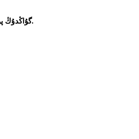
گۇاڭدۇڭ پوسۇڭ يېڭى ئېنېرگىيە تېخنىكا چەكلىك شىركىتى.