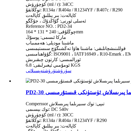
كۆچۈرۈش (ml / r): 34CC
توڭلاتقۇ: R134a / R404a / R1234YF / R407c / R290
كاپالەت: بىر يىللىق كاپالەت
ئەسلى ئورنى: گۇاڭدۇڭ ، جۇڭگو
Reference NO. : PD2-34
چوڭلۇقى: 240 * 131 * 164mm
ماركا ئىسمى: پوسۇڭ
ماشىنا مودېلى: ھەممىباب
قوللىنىشچانلىقى: ماشىنا ھاۋا تەڭشىگۈچ سىستېمىسى
اھنامىسى: ISO9001 ، IATF16949 ، R10-Emark ، EMC
ئورالمىسى: كارتون چىقىرىش
ئومۇمىي ئېغىرلىقى: 6.8 KGS
سۈرۈشتۈرۈش
تەپسىلاتى
 سىيرىلما پىرىسلاش ئۈستۈنكى قىستۇرمىسى
Comperssor تىپى: توك سىيرىلما پىرىسلاش
توك بېسىمى: DC 540v
كۆچۈرۈش (ml / r): 30CC
توڭلاتقۇ: R134a / R404a / R1234YF / R290
كاپالەت: بىر يىللىق كاپالەت