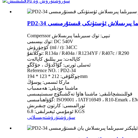
 سىيرىلما پىرىسلاش ئۈستۈنكى قىستۇرمىسى
Comperssor تىپى: توك سىيرىلما پىرىسلاش
توك بېسىمى: DC 540V
كۆچۈرۈش (ml / r): 34CC
توڭلاتقۇ: R134a / R404a / R1234YF / R407c / R290
كاپالەت: بىر يىللىق كاپالەت
ئەسلى ئورنى: گۇاڭدۇڭ ، جۇڭگو
Reference NO. : PD2-34
چوڭلۇقى: 212 * 123 * 194mm
ماركا ئىسمى: پوسۇڭ
ماشىنا مودېلى: ھەممىباب
قوللىنىشچانلىقى: ماشىنا ھاۋا تەڭشىگۈچ سىستېمىسى
اھنامىسى: ISO9001 ، IATF16949 ، R10-Emark ، EMC
ئورالمىسى: كارتون چىقىرىش
ئومۇمىي ئېغىرلىقى: 6.8 KGS
سۈرۈشتۈرۈش
تەپسىلاتى