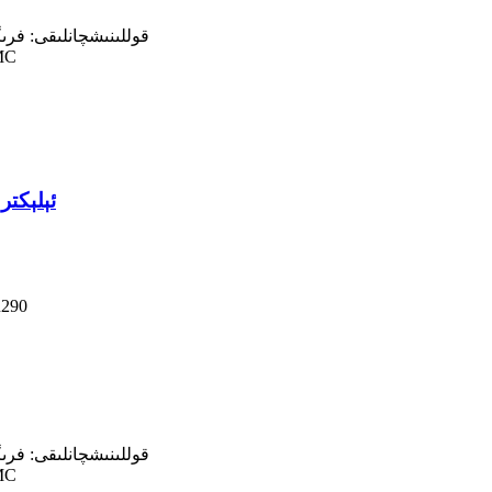
قوللىنىشچانلىقى: فر
گۇۋ
PD2-30 
توڭلا
قوللىنىشچانلىقى: فر
گۇۋ