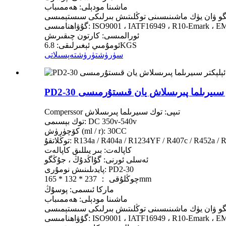
ماشىنا مودېلى: ھەممىباب
ىگو ۋان يۈك ماشىنىسىنى توڭلىتىش بىرلىكى سىستېمىسى
اھنامىسى: ISO9001 ، IATF16949 ، R10-Emark ، EMC
ئورالمىسى: كارتون چىقىرىش
ئومۇمىي ئېغىرلىقى: 6.8KGS
سۈرۈشتۈرۈش
تەپسىلاتى
ئېلېكتر سىيرىلما پىرىسلاش يان قىستۇرمىسى
Comperssor تىپى: توك سىيرىلما پىرىسلاش
توك بېسىمى: DC 350v-540v
كۆچۈرۈش (ml / r): 30CC
تقۇ: R134a / R404a / R1234YF / R407c / R452a / R290
كاپالەت: بىر يىللىق كاپالەت
ئەسلى ئورنى: گۇاڭدۇڭ ، جۇڭگو
پايدىلىنىش نومۇرى: PD2-30
چوڭلۇقى ： 237 * 132 * 165mm
ماركا ئىسمى: پوسۇڭ
ماشىنا مودېلى: ھەممىباب
ىگو ۋان يۈك ماشىنىسىنى توڭلىتىش بىرلىكى سىستېمىسى
اھنامىسى: ISO9001 ، IATF16949 ، R10-Emark ، EMC