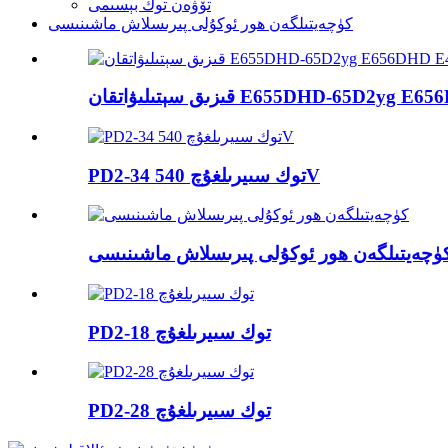
تۆۋەن توك بېسىمى
كۈچەيتىلگەن ھور ئوكۇلى پىرىسلاش ماشىنىسى
E655DHD-65D2yg E656DHD E40 ...
PD2-34 توك سىيرىلغۇچ 540V
ۈچەيتىلگەن ھور ئوكۇلى پىرىسلاش ماشىنىسى
PD2-18 توك سىيرىلغۇچ
PD2-28 توك سىيرىلغۇچ