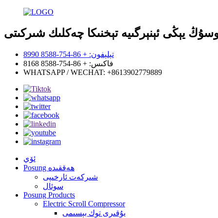
تېلېفون: + 86-754-8588 8990
فاكىس: + 86-754-8588 8168
WHATSAPP / WECHAT: +8613902779889
ئۆي
Posung ھەققىدە
شىركەت ئارخىپى
سوئال
Posung Products
Electric Scroll Compressor
يۇقىرى توك بېسىمى