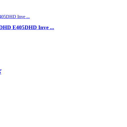
قىزىق سېتىلىۋاتقان 5DHD Inve
ك