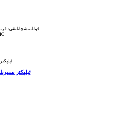
قوللىنىشچانلىقى: فر
گۇۋ
PD2-30 ئېلېكتر