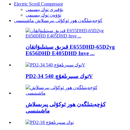
Electric Scroll Compressor
يۇقىرى توك بېسىمى
تۆۋەن توك بېسىمى
كۈچەيتىلگەن ھور ئوكۇلى پىرىسلاش ماشىنىسى
قىزىق سېتىلىۋاتقان E655DHD-65D2yg
E656DHD E405DHD Inve ...
PD2-34 توك سىيرىلغۇچ 540V
كۈچەيتىلگەن ھور ئوكۇلى پىرىسلاش
ماشىنىسى