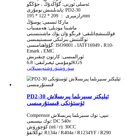
ئەسلى ئورنى: گۇاڭدۇڭ ، جۇڭگو
پايدىلىنىش نومۇرى: PD2-30
رازمېرى ： 209 * 122 * 195mm
ماركا ئىسمى: پوسۇڭ
ماشىنا مودېلى: ھەممىباب
قوللىنىشچانلىقى: فرىگو ۋان يۈك ماشىنىسىنى
توڭلىتىش بىرلىكى سىستېمىسى
گۇۋاھنامىسى: ISO9001 ، IATF16949 ، R10-
Emark ، EMC
ئورالمىسى: كارتون چىقىرىش
ئومۇمىي ئېغىرلىقى: 6.8KGS
سۈرۈشتۈرۈش
تەپسىلاتى
PD2-30 ئېلېكتر سىيرىلما پىرىسلاش
ئۈستۈنكى قىستۇرمىسى
Comperssor تىپى: توك سىيرىلما پىرىسلاش
توك بېسىمى: DC 540v
كۆچۈرۈش (ml / r): 30CC
توڭلاتقۇ: R134a / R404a / R1234YF / R290