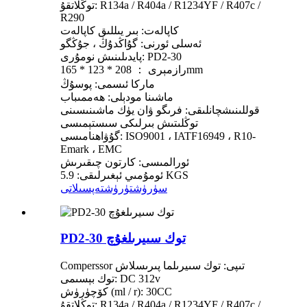
توڭلاتقۇ: R134a / R404a / R1234YF / R407c /
R290
كاپالەت: بىر يىللىق كاپالەت
ئەسلى ئورنى: گۇاڭدۇڭ ، جۇڭگو
پايدىلىنىش نومۇرى: PD2-30
رازمېرى ： 208 * 123 * 165mm
ماركا ئىسمى: پوسۇڭ
ماشىنا مودېلى: ھەممىباب
قوللىنىشچانلىقى: فرىگو ۋان يۈك ماشىنىسىنى
توڭلىتىش بىرلىكى سىستېمىسى
گۇۋاھنامىسى: ISO9001 ، IATF16949 ، R10-
Emark ، EMC
ئورالمىسى: كارتون چىقىرىش
ئومۇمىي ئېغىرلىقى: 5.9 KGS
سۈرۈشتۈرۈش
تەپسىلاتى
PD2-30 توك سىيرىلغۇچ
Comperssor تىپى: توك سىيرىلما پىرىسلاش
توك بېسىمى: DC 312v
كۆچۈرۈش (ml / r): 30CC
توڭلاتقۇ: R134a / R404a / R1234YF / R407c /