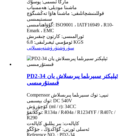
ماركا ئىسمى: پوسۇڭ
ماشىنا مودېلى: ھەممىباب
قوللىنىشچانلىقى: ماشىنا ھاۋا تەڭشىگۈچ
سىستېمىسى
گۇۋاھنامىسى: ISO9001 ، IATF16949 ، R10-
Emark ، EMC
ئورالمىسى: كارتون چىقىرىش
ئومۇمىي ئېغىرلىقى: 6.8 KGS
سۈرۈشتۈرۈش
تەپسىلاتى
PD2-34 ئېلېكتر سىيرىلما پىرىسلاش يان
قىستۇرمىسى
Comperssor تىپى: توك سىيرىلما پىرىسلاش
توك بېسىمى: DC 540V
كۆچۈرۈش (ml / r): 34CC
توڭلاتقۇ: R134a / R404a / R1234YF / R407c /
R290
كاپالەت: بىر يىللىق كاپالەت
ئەسلى ئورنى: گۇاڭدۇڭ ، جۇڭگو
Reference NO. : PD2-34