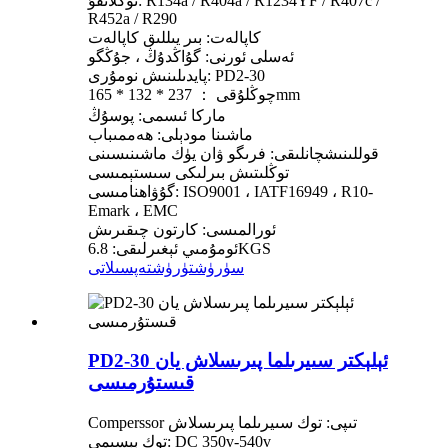
توڭلاتقۇ: R134a / R404a / R1234YF / R407c /
R452a / R290
كاپالەت: بىر يىللىق كاپالەت
ئەسلى ئورنى: گۇاڭدۇڭ ، جۇڭگو
پايدىلىنىش نومۇرى: PD2-30
چوڭلۇقى ： 237 * 132 * 165mm
ماركا ئىسمى: پوسۇڭ
ماشىنا مودېلى: ھەممىباب
قوللىنىشچانلىقى: فرىگو ۋان يۈك ماشىنىسىنى
توڭلىتىش بىرلىكى سىستېمىسى
گۇۋاھنامىسى: ISO9001 ، IATF16949 ، R10-
Emark ، EMC
ئورالمىسى: كارتون چىقىرىش
ئومۇمىي ئېغىرلىقى: 6.8KGS
سۈرۈشتۈرۈش
تەپسىلاتى
PD2-30 ئېلېكتر سىيرىلما پىرىسلاش يان
قىستۇرمىسى
Comperssor تىپى: توك سىيرىلما پىرىسلاش
توك بېسىمى: DC 350v-540v