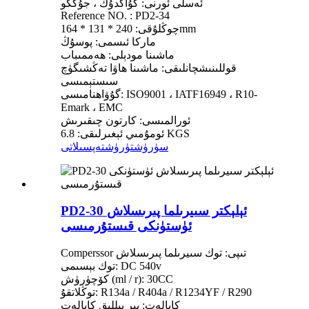
ئەسلى ئورنى: گۇاڭدۇڭ ، جۇڭگو
Reference NO. : PD2-34
چوڭلۇقى: 240 * 131 * 164mm
ماركا ئىسمى: پوسۇڭ
ماشىنا مودېلى: ھەممىباب
قوللىنىشچانلىقى: ماشىنا ھاۋا تەڭشىگۈچ
سىستېمىسى
گۇۋاھنامىسى: ISO9001 ، IATF16949 ، R10-
Emark ، EMC
ئورالمىسى: كارتون چىقىرىش
ئومۇمىي ئېغىرلىقى: 6.8 KGS
سۈرۈشتۈرۈش
تەپسىلاتى
PD2-30 ئېلېكتر سىيرىلما پىرىسلاش
ئۈستۈنكى قىستۇرمىسى
Comperssor تىپى: توك سىيرىلما پىرىسلاش
توك بېسىمى: DC 540v
كۆچۈرۈش (ml / r): 30CC
توڭلاتقۇ: R134a / R404a / R1234YF / R290
كاپالەت: بىر يىللىق كاپالەت