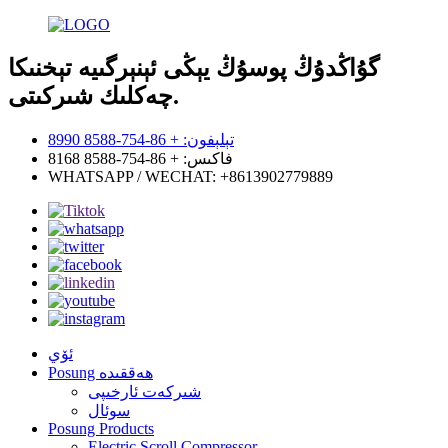
گۇاڭدۇڭ پوسۇڭ يېڭى ئېنېرگىيە تېخنىكا
چەكلىك شىركىتى.
تېلېفون: + 86-754-8588 8990
فاكىس: + 86-754-8588 8168
WHATSAPP / WECHAT: +8613902779889
ئۆي
Posung ھەققىدە
شىركەت ئارخىپى
سوئال
Posung Products
Electric Scroll Compressor