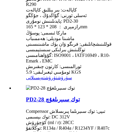
R290
كاپالەت: بىر يىللىق كاپالەت
ئەسلى ئورنى: گۇاڭدۇڭ ، جۇڭگو
پايدىلىنىش نومۇرى: PD2-30
رازمېرى ： 208 * 123 * 165mm
ماركا ئىسمى: پوسۇڭ
ماشىنا مودېلى: ھەممىباب
قوللىنىشچانلىقى: فرىگو ۋان يۈك ماشىنىسىنى
توڭلىتىش بىرلىكى سىستېمىسى
گۇۋاھنامىسى: ISO9001 ، IATF16949 ، R10-
Emark ، EMC
ئورالمىسى: كارتون چىقىرىش
ئومۇمىي ئېغىرلىقى: 5.9 KGS
سۈرۈشتۈرۈش
تەپسىلاتى
PD2-28 توك سىيرىلغۇچ
Comperssor تىپى: توك سىيرىلما پىرىسلاش
توك بېسىمى: DC 312V
كۆچۈرۈش (ml / r): 28CC
توڭلاتقۇ: R134a / R404a / R1234YF / R407c