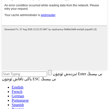
ئىزدەش ئۈچۈن Enter نى بېسىڭ
ياكى تاقاش ئۈچۈن ESC نى بېسىڭ
English
French
German
Portuguese
Spanish