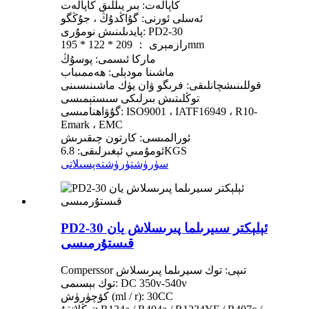
كاپالەت: بىر يىللىق كاپالەت
ئەسلى ئورنى: گۇاڭدۇڭ ، جۇڭگو
پايدىلىنىش نومۇرى: PD2-30
رازمېرى ： 209 * 122 * 195mm
ماركا ئىسمى: پوسۇڭ
ماشىنا مودېلى: ھەممىباب
قوللىنىشچانلىقى: فرىگو ۋان يۈك ماشىنىسىنى
توڭلىتىش بىرلىكى سىستېمىسى
گۇۋاھنامىسى: ISO9001 ، IATF16949 ، R10-
Emark ، EMC
ئورالمىسى: كارتون چىقىرىش
ئومۇمىي ئېغىرلىقى: 6.8KGS
سۈرۈشتۈرۈش
تەپسىلاتى
PD2-30 ئېلېكتر سىيرىلما پىرىسلاش يان
قىستۇرمىسى
Comperssor تىپى: توك سىيرىلما پىرىسلاش
توك بېسىمى: DC 350v-540v
كۆچۈرۈش (ml / r): 30CC