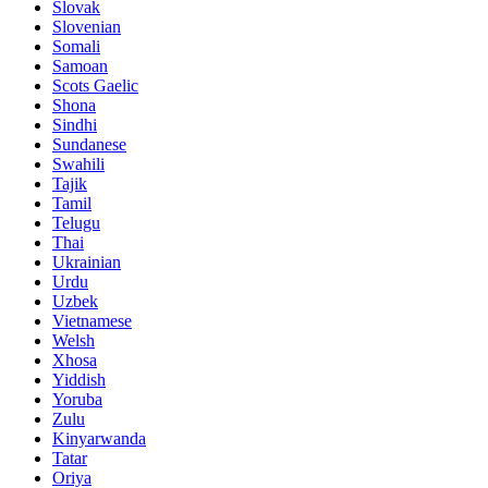
Slovak
Slovenian
Somali
Samoan
Scots Gaelic
Shona
Sindhi
Sundanese
Swahili
Tajik
Tamil
Telugu
Thai
Ukrainian
Urdu
Uzbek
Vietnamese
Welsh
Xhosa
Yiddish
Yoruba
Zulu
Kinyarwanda
Tatar
Oriya