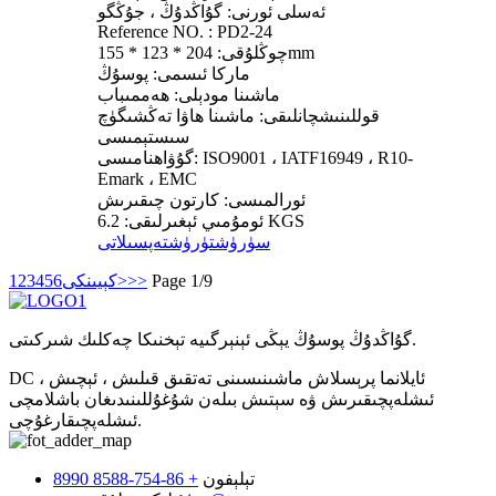
ئەسلى ئورنى: گۇاڭدۇڭ ، جۇڭگو
Reference NO. : PD2-24
چوڭلۇقى: 204 * 123 * 155mm
ماركا ئىسمى: پوسۇڭ
ماشىنا مودېلى: ھەممىباب
قوللىنىشچانلىقى: ماشىنا ھاۋا تەڭشىگۈچ
سىستېمىسى
گۇۋاھنامىسى: ISO9001 ، IATF16949 ، R10-
Emark ، EMC
ئورالمىسى: كارتون چىقىرىش
ئومۇمىي ئېغىرلىقى: 6.2 KGS
سۈرۈشتۈرۈش
تەپسىلاتى
Page 1/9
>>
كېيىنكى>
6
5
4
3
2
1
گۇاڭدۇڭ پوسۇڭ يېڭى ئېنېرگىيە تېخنىكا چەكلىك شىركىتى.
DC ئايلانما پرېسلاش ماشىنىسىنى تەتقىق قىلىش ، ئېچىش ،
ئىشلەپچىقىرىش ۋە سېتىش بىلەن شۇغۇللىنىدىغان باشلامچى
ئىشلەپچىقارغۇچى.
تېلېفون
+ 86-754-8588 8990