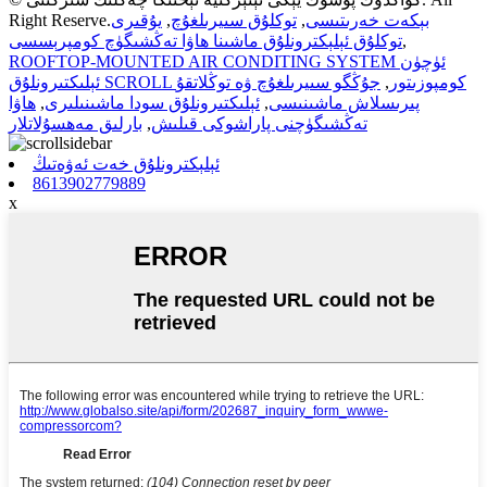
بېكەت خەرىتىسى
,
توكلۇق سىيرىلغۇچ
,
يۇقىرى
Right Reserve.
,
توكلۇق ئېلېكترونلۇق ماشىنا ھاۋا تەڭشىگۈچ كومپرېسسى
ROOFTOP-MOUNTED AIR CONDITING SYSTEM ئۈچۈن
ئېلىكتىرونلۇق SCROLL كومپوزىتور
,
جۇڭگو سىيرىلغۇچ ۋە توڭلاتقۇ
پىرىسلاش ماشىنىسى
,
ئېلىكتىرونلۇق سودا ماشىنىلىرى
,
ھاۋا
تەڭشىگۈچنى پاراشوكى قىلىش
,
بارلىق مەھسۇلاتلار
ئېلېكترونلۇق خەت ئەۋەتىڭ
8613902779889
x