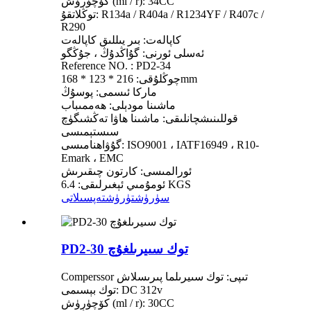
كۆچۈرۈش (ml / r): 34CC
توڭلاتقۇ: R134a / R404a / R1234YF / R407c /
R290
كاپالەت: بىر يىللىق كاپالەت
ئەسلى ئورنى: گۇاڭدۇڭ ، جۇڭگو
Reference NO. : PD2-34
چوڭلۇقى: 216 * 123 * 168mm
ماركا ئىسمى: پوسۇڭ
ماشىنا مودېلى: ھەممىباب
قوللىنىشچانلىقى: ماشىنا ھاۋا تەڭشىگۈچ
سىستېمىسى
گۇۋاھنامىسى: ISO9001 ، IATF16949 ، R10-
Emark ، EMC
ئورالمىسى: كارتون چىقىرىش
ئومۇمىي ئېغىرلىقى: 6.4 KGS
سۈرۈشتۈرۈش
تەپسىلاتى
PD2-30 توك سىيرىلغۇچ
Comperssor تىپى: توك سىيرىلما پىرىسلاش
توك بېسىمى: DC 312v
كۆچۈرۈش (ml / r): 30CC