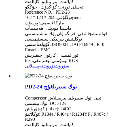
كاپالەت: بىر يىللىق كاپالەت
ئەسلى ئورنى: گۇاڭدۇڭ ، جۇڭگو
Reference NO. : PD2-28
چوڭلۇقى: 204 * 123 * 162mm
ماركا ئىسمى: پوسۇڭ
ماشىنا مودېلى: ھەممىباب
قوللىنىشچانلىقى: فرىگو ۋان يۈك ماشىنىسىنى
توڭلىتىش بىرلىكى سىستېمىسى
گۇۋاھنامىسى: ISO9001 ، IATF16949 ، R10-
Emark ، EMC
ئورالمىسى: كارتون چىقىرىش
ئومۇمىي ئېغىرلىقى: 6.3 KGS
سۈرۈشتۈرۈش
تەپسىلاتى
PD2-24 توك سىيرىلغۇچ
Comperssor تىپى: توك سىيرىلما پىرىسلاش
توك بېسىمى: DC 312v
كۆچۈرۈش (ml / r): 24CC
توڭلاتقۇ: R134a / R404a / R1234YF / R407c /
R290
كاپالەت: بىر يىللىق كاپالەت