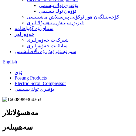
يۇقىرى توك بېسىمى
تۆۋەن توك بېسىمى
كۈچەيتىلگەن ھور ئوكۇلى پىرىسلاش ماشىنىسى
قىزىق سېتىش مەھسۇلاتلىرى
سىناق ۋە گۇۋاھنامە
خەۋەرلەر
شىركەت خەۋەرلىرى
سانائەت خەۋەرلىرى
سۈرۈشتۈرۈش ۋە ئالاقىلىشىش
English
ئۆي
Posung Products
Electric Scroll Compressor
يۇقىرى توك بېسىمى
مەھسۇلاتلار
سەھىپىلەر