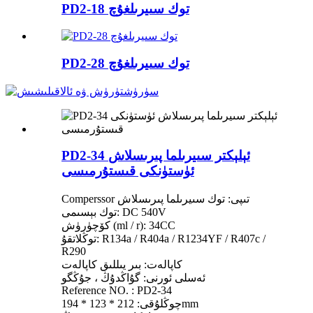
PD2-18 توك سىيرىلغۇچ
PD2-28 توك سىيرىلغۇچ
PD2-34 ئېلېكتر سىيرىلما پىرىسلاش
ئۈستۈنكى قىستۇرمىسى
Comperssor تىپى: توك سىيرىلما پىرىسلاش
توك بېسىمى: DC 540V
كۆچۈرۈش (ml / r): 34CC
توڭلاتقۇ: R134a / R404a / R1234YF / R407c /
R290
كاپالەت: بىر يىللىق كاپالەت
ئەسلى ئورنى: گۇاڭدۇڭ ، جۇڭگو
Reference NO. : PD2-34
چوڭلۇقى: 212 * 123 * 194mm