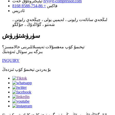
ivy@e-compressor.com
ئېلېكترونلۇق خەت
فاكس
+ 86-754-8588 8168
ئادرېس
لىڭخەي سانائەت رايونى ، لەيمېي يولى ، چېڭخەي رايونى ،
شەنتو ، گۇاڭدۇڭ ، جۇڭگو
سۈرۈشتۈرۈش
تېخىمۇ كۆپ مەھسۇلات تەپسىلاتلىرىنى خالامسىز؟
بىزگە بىر سوئال ئەۋەتىڭ
INQUIRY
بۇ يەردىن تېخىمۇ كۆپ ئىزدەڭ
© گۇاڭدۇڭ پوسۇڭ يېڭى ئېنېرگىيە تېخنىكا چەكلىك شىركىتى. All