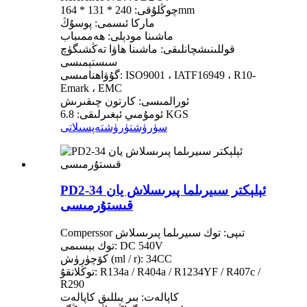
چوڭلۇقى: 240 * 131 * 164mm
ماركا ئىسمى: پوسۇڭ
ماشىنا مودېلى: ھەممىباب
قوللىنىشچانلىقى: ماشىنا ھاۋا تەڭشىگۈچ
سىستېمىسى
گۇۋاھنامىسى: ISO9001 ، IATF16949 ، R10-
Emark ، EMC
ئورالمىسى: كارتون چىقىرىش
ئومۇمىي ئېغىرلىقى: 6.8 KGS
سۈرۈشتۈرۈش
تەپسىلاتى
PD2-34 ئېلېكتر سىيرىلما پىرىسلاش يان
قىستۇرمىسى
Comperssor تىپى: توك سىيرىلما پىرىسلاش
توك بېسىمى: DC 540V
كۆچۈرۈش (ml / r): 34CC
توڭلاتقۇ: R134a / R404a / R1234YF / R407c /
R290
كاپالەت: بىر يىللىق كاپالەت